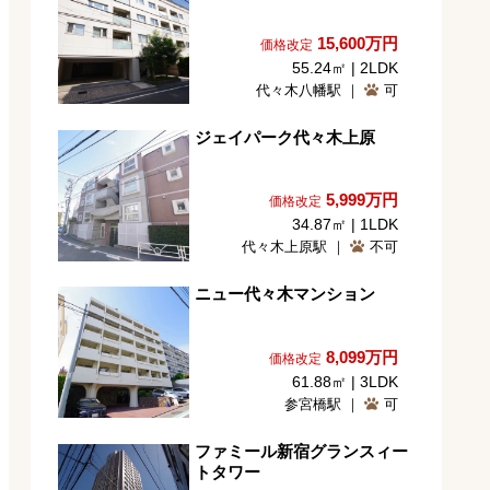
15,600
万円
価格改定
55.24㎡ | 2LDK
代々木八幡駅 ｜
可
ジェイパーク代々木上原
5,999
万円
価格改定
34.87㎡ | 1LDK
代々木上原駅 ｜
不可
ニュー代々木マンション
8,099
万円
価格改定
61.88㎡ | 3LDK
参宮橋駅 ｜
可
ファミール新宿グランスィー
トタワー