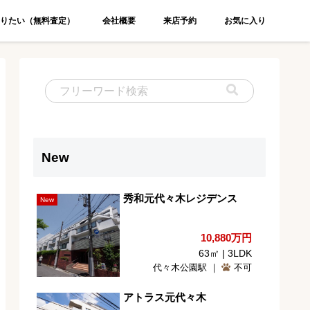
りたい（無料査定）
会社概要
来店予約
お気に入り
New
秀和元代々木レジデンス
New
10,880
万円
63㎡ | 3LDK
代々木公園駅 ｜
不可
アトラス元代々木