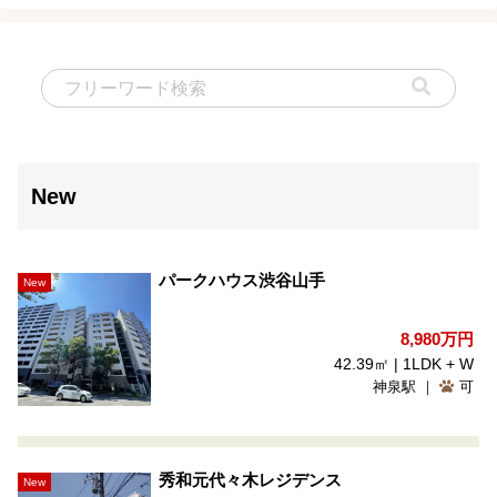
New
パークハウス渋谷山手
New
8,980
万円
42.39㎡ | 1LDK + W
神泉駅 ｜
可
秀和元代々木レジデンス
New