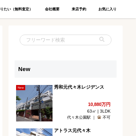
りたい（無料査定）
会社概要
来店予約
お気に入り
New
秀和元代々木レジデンス
New
10,880
万円
63㎡ | 3LDK
代々木公園駅 ｜
不可
アトラス元代々木