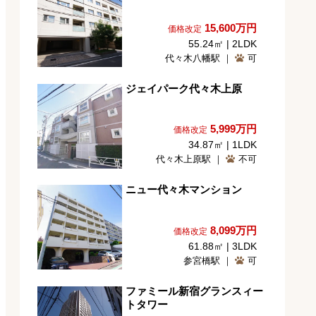
15,600
万円
価格改定
55.24㎡ | 2LDK
代々木八幡駅 ｜
可
ジェイパーク代々木上原
5,999
万円
価格改定
34.87㎡ | 1LDK
代々木上原駅 ｜
不可
ニュー代々木マンション
8,099
万円
価格改定
61.88㎡ | 3LDK
参宮橋駅 ｜
可
ファミール新宿グランスィー
トタワー