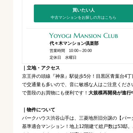
買いたい人
中古マンションをお探しの方はこちら
代々木マンション倶楽部
営業時間 10:00～20:00
定休日 水曜日
｜立地・アクセス
京王井の頭線『神泉』駅徒歩5分！目黒区青葉台4丁
で交通量も多いので、音に敏感な人はご注意くださ
で普段のお買物にも便利です！
大規模再開発が進行
｜物件について
パークハウス渋谷山手は、三菱地所旧分譲の【パーク
基準適合マンション！地上12階建て総戸数は53邸