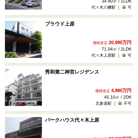
34.80㎡ / 1LDK
代々木八幡駅 ｜
可
プラウド上原
20,990万円
価格改定
71.04㎡ / 2LDK
代々木上原駅 ｜
可
秀和第二神宮レジデンス
4,980万円
価格改定
45.10㎡ / 2DK
北参道駅 ｜
不可
パークハウス代々木上原