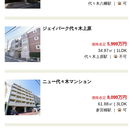
代々木八幡駅 ｜
可
ジェイパーク代々木上原
5,999
万円
価格改定
34.87㎡ | 1LDK
代々木上原駅 ｜
不可
ニュー代々木マンション
8,099
万円
価格改定
61.88㎡ | 3LDK
参宮橋駅 ｜
可