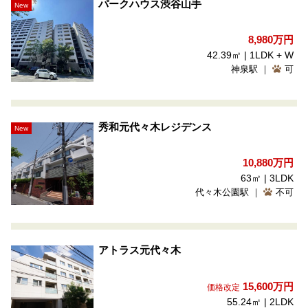
パークハウス渋谷山手
New
8,980
万円
42.39㎡ | 1LDK + W
神泉駅 ｜
可
秀和元代々木レジデンス
New
10,880
万円
63㎡ | 3LDK
代々木公園駅 ｜
不可
アトラス元代々木
15,600
万円
価格改定
55.24㎡ | 2LDK