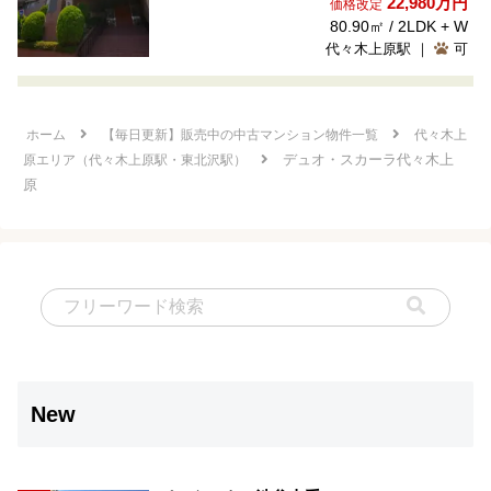
22,980万円
価格改定
80.90㎡ / 2LDK + W
代々木上原駅 ｜
可
ホーム
【毎日更新】販売中の中古マンション物件一覧
代々木上
デュオ・スカーラ代々木上
原エリア（代々木上原駅・東北沢駅）
原
New