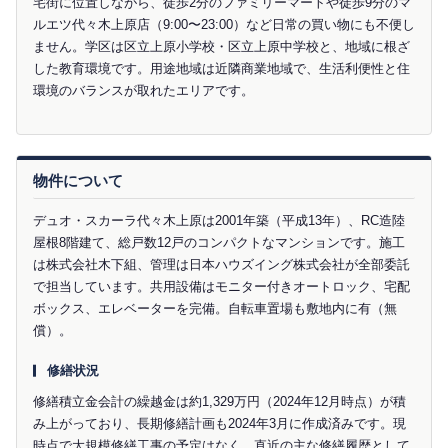
宅街に位置しながら、徒歩2分のファミリーマートや徒歩9分のマ
ルエツ代々木上原店（9:00〜23:00）など日常の買い物にも不便し
ません。学区は区立上原小学校・区立上原中学校と、地域に根ざ
した教育環境です。用途地域は近隣商業地域で、生活利便性と住
環境のバランスが取れたエリアです。
物件について
デュオ・スカーラ代々木上原は2001年築（平成13年）、RC造陸
屋根8階建て、総戸数12戸のコンパクトなマンションです。施工
は株式会社木下組、管理は日本ハウズイング株式会社が全部委託
で担当しています。共用設備はモニター付きオートロック、宅配
ボックス、エレベーターを完備。自転車置場も敷地内に有（無
償）。
修繕状況
修繕積立金会計の繰越金は約1,329万円（2024年12月時点）が積
み上がっており、長期修繕計画も2024年3月に作成済みです。現
時点で大規模修繕工事の予定はなく、直近の主な修繕履歴として