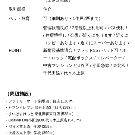
取引態様
仲介
ペット飼育
可（細則あり・1住戸2匹まで）
管理状態良好 / 2沿線以上利用可 / バス便利！
/ 住環境押し / 公園が近くにあります / 近くに
コンビニあります / 近くにスーパーあります /
POINT
新耐震基準適合 / フラット35 / ペット可 / オ
ートロック / 宅配ボックス / エレベーター /
中古マンション / 渋谷区 / 小田急線 / 東北沢 /
千代田線 / 代々木上原
（周辺施設）
・ファミリーマート 駒場四丁目店 (110 m)
・セブンイレブン 渋谷上原3丁目店 (193 m)
・まいばすけっと 東北沢駅東口店 (538 m)
・Odakyu OX(小田急OX)代々木上原店 (543 m)
・渋谷区立上原小学校 (259 m)
・渋谷区立上原中学校 (399 m)