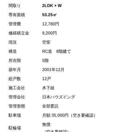
間取り
2LDK + W
専有面積
53.25㎡
管理費
12,780円
修繕積立金
9,200円
現況
空室
構造
RC造 8階建て
所在階
5階
築年月
2001年12月
総戸数
12戸
施工会社
木下組
管理会社
日本ハウズイング
管理形態
全部委託
駐車場
月額 35,000円（空き要確認）
無償
駐輪場
（空き要確認）