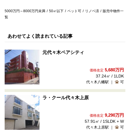
5000万円～8000万円未満
50㎡以下
ペット可
リノベ済
販売中物件一
覧
あわせてよく読まれている記事
元代々木ペアシティ
5,680万円
価格改定
37.24㎡ / 1LDK
代々木八幡駅 ｜
可
ラ・クール代々木上原
9,290万円
価格改定
57.91㎡ / 1SLDK + W
代々木上原駅 ｜
可