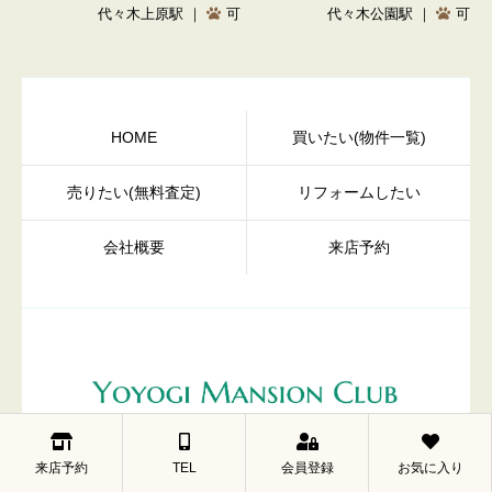
代々木上原駅 ｜
可
代々木公園駅 ｜
可
HOME
買いたい(物件一覧)
売りたい(無料査定)
リフォームしたい
会社概要
来店予約
代々木マンション倶楽部
東京都渋谷区幡ヶ谷2-6-5 梅村ビル7F
来店予約
TEL
会員登録
お気に入り
京王新線「幡ヶ谷」駅徒歩2分