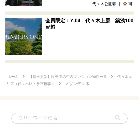
代々木公園駅 ｜
可
会員限定：Y-04 代々木上原 築浅100
㎡超
ホーム
【毎日更新】販売中の中古マンション物件一覧
代々木エ
メゾン代々木
リア（代々木駅・参宮橋駅）