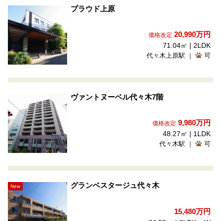
プラウド上原
20,990
万円
価格改定
71.04㎡ | 2LDK
代々木上原駅 ｜
可
ヴァントヌーベル代々木7階
9,980
万円
価格改定
48.27㎡ | 1LDK
代々木駅 ｜
可
グランベスタージュ代々木
New
15,480
万円