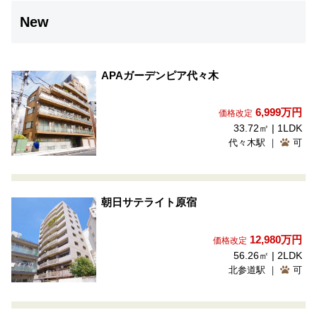
New
APAガーデンピア代々木
6,999
万円
価格改定
33.72㎡ | 1LDK
代々木駅 ｜
可
朝日サテライト原宿
12,980
万円
価格改定
56.26㎡ | 2LDK
北参道駅 ｜
可