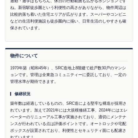
通勤・通学はもちろん、休日の行動範囲も広がるポジションです
ね。新宿駅徒歩圏という利便性の高さがありながら、物件周辺は
比較的落ち着いた住宅エリアが広がります。スーパーやコンビニ
などの生活利便施設も徒歩圏内に揃い、日常生活のしやすさも確
保されています。
物件について
1970年築（昭和45年）、SRC造地上8階建て総戸数30戸のマンシ
ョンです。管理は全東急コミュニティーに委託しており、一定の
管理水準が期待できます。
修繕状況
築年数は経過しているものの、SRC造による堅牢な構造が採用さ
れています。加えて2021年には大規模修繕工事、2024年にはエレ
ベーターのリニューアル工事が実施されており、適切にメンテナ
ンスが行われている点は評価ポイントです。オートロックや宅配
ボックスが設置されており、利便性とセキュリティ面にも配慮さ
れています！