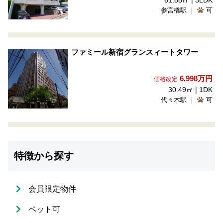
61.88㎡ | 3LDK
参宮橋駅 ｜
可
ファミール新宿グランスィートタワー
6,998
万円
価格改定
30.49㎡ | 1DK
代々木駅 ｜
可
特徴から探す
会員限定物件
ペット可