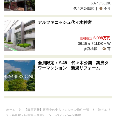
63㎡ / 3LDK
代々木公園駅 ｜
不可
アルファニッシュ代々木神宮
6,998万円
価格改定
36.15㎡ / 1LDK + W
参宮橋駅 ｜
可
会員限定：Y-45 代々木公園 築浅タ
ワーマンション 新規リフォーム
ホーム
【毎日更新】販売中の中古マンション物件一覧
渋谷エリ
グレンパーク駒場
ア（神泉駅・駒場東大前駅）