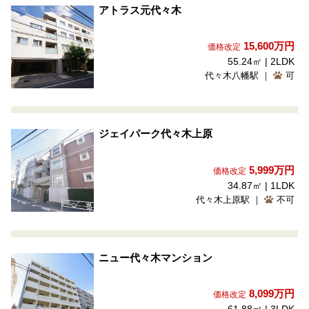
アトラス元代々木
15,600
万円
価格改定
55.24㎡ | 2LDK
代々木八幡駅 ｜
可
ジェイパーク代々木上原
5,999
万円
価格改定
34.87㎡ | 1LDK
代々木上原駅 ｜
不可
ニュー代々木マンション
8,099
万円
価格改定