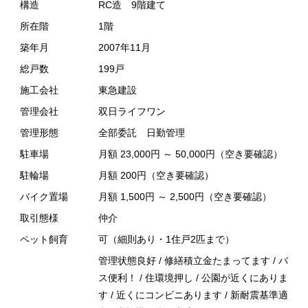
構造
RC造 9階建て
所在階
1階
築年月
2007年11月
総戸数
199戸
施工会社
東急建設
管理会社
双日ライフワン
管理形態
全部委託 日勤管理
駐車場
月額 23,000円 ～ 50,000円（空き要確認）
駐輪場
月額 200円（空き要確認）
バイク置場
月額 1,500円 ～ 2,500円（空き要確認）
取引態様
仲介
ペット飼育
可（細則あり・1住戸2匹まで）
管理状態良好 / 修繕積立金たまってます / バ
ス便利！ / 住環境押し / 公園が近くにありま
す / 近くにコンビニあります / 新耐震基準適