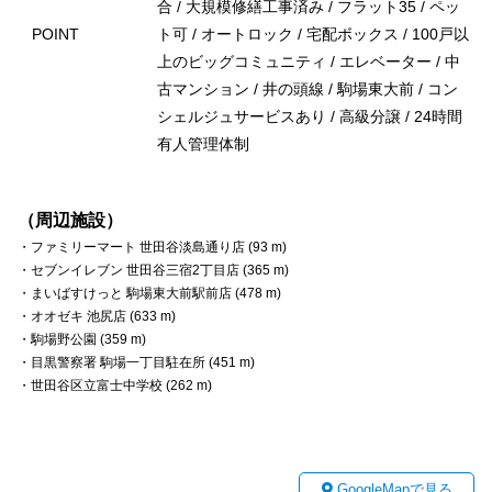
合 / 大規模修繕工事済み / フラット35 / ペッ
POINT
ト可 / オートロック / 宅配ボックス / 100戸以
上のビッグコミュニティ / エレベーター / 中
古マンション / 井の頭線 / 駒場東大前 / コン
シェルジュサービスあり / 高級分譲 / 24時間
有人管理体制
（周辺施設）
・ファミリーマート 世田谷淡島通り店 (93 m)
・セブンイレブン 世田谷三宿2丁目店 (365 m)
・まいばすけっと 駒場東大前駅前店 (478 m)
・オオゼキ 池尻店 (633 m)
・駒場野公園 (359 m)
・目黒警察署 駒場一丁目駐在所 (451 m)
・世田谷区立富士中学校 (262 m)
GoogleMapで見る