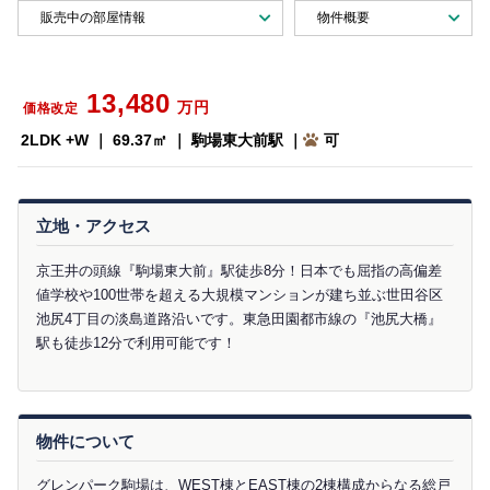
販売中の部屋情報
物件概要
13,480
万円
価格改定
2LDK +W ｜ 69.37㎡ ｜ 駒場東大前駅 ｜
可
立地・アクセス
京王井の頭線『駒場東大前』駅徒歩8分！日本でも屈指の高偏差
値学校や100世帯を超える大規模マンションが建ち並ぶ世田谷区
池尻4丁目の淡島道路沿いです。東急田園都市線の『池尻大橋』
駅も徒歩12分で利用可能です！
物件について
グレンパーク駒場は、WEST棟とEAST棟の2棟構成からなる総戸