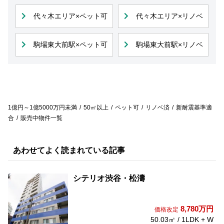
代々木エリア×ペット可
代々木エリア×リノベ
駒場東大前駅×ペット可
駒場東大前駅×リノベ
1億円～1億5000万円未満
50㎡以上
ペット可
リノベ済
新耐震基準適
合
販売中物件一覧
あわせてよく読まれている記事
シテリオ渋谷・松濤
8,780万円
価格改定
50.03㎡ / 1LDK + W