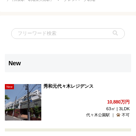
New
秀和元代々木レジデンス
New
10,880
万円
63㎡ | 3LDK
代々木公園駅 ｜
不可