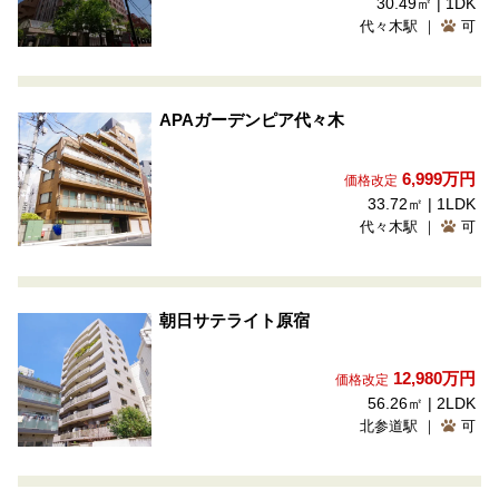
30.49㎡ | 1DK
代々木駅 ｜
可
APAガーデンピア代々木
6,999
万円
価格改定
33.72㎡ | 1LDK
代々木駅 ｜
可
朝日サテライト原宿
12,980
万円
価格改定
56.26㎡ | 2LDK
北参道駅 ｜
可