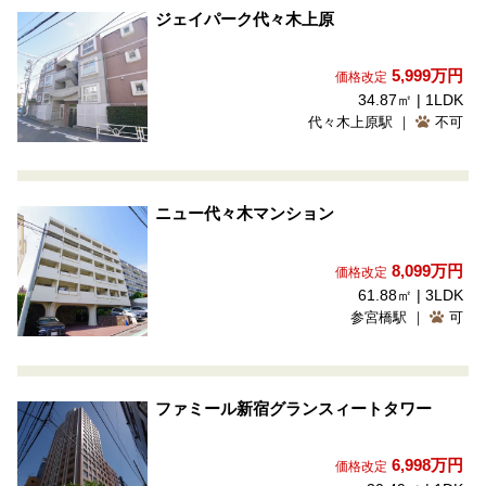
ジェイパーク代々木上原
5,999
万円
価格改定
34.87㎡ | 1LDK
代々木上原駅 ｜
不可
ニュー代々木マンション
8,099
万円
価格改定
61.88㎡ | 3LDK
参宮橋駅 ｜
可
ファミール新宿グランスィートタワー
6,998
万円
価格改定