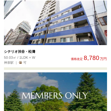
シテリオ渋谷・松濤
8,780
50.03㎡ / 1LDK + W
万円
価格改定
神泉駅 ｜
可