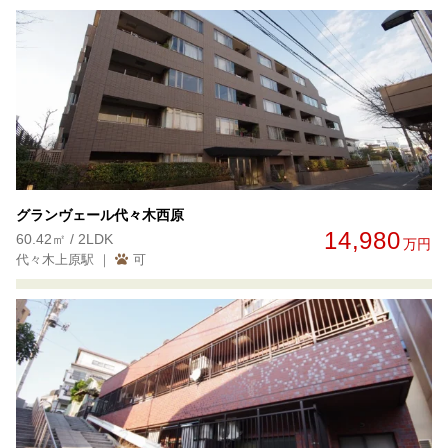
グランヴェール代々木西原
14,980
60.42㎡ / 2LDK
万円
代々木上原駅 ｜
可