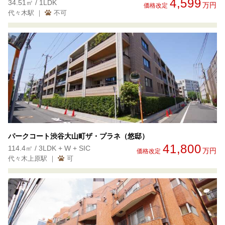
4,599
34.51㎡ / 1LDK
万円
価格改定
代々木駅 ｜
不可
パークコート渋谷大山町ザ・プラネ（悠邸）
41,800
114.4㎡ / 3LDK + W + SIC
万円
価格改定
代々木上原駅 ｜
可