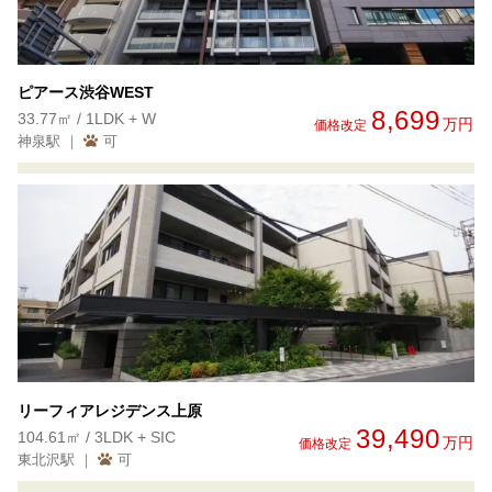
ピアース渋谷WEST
8,699
33.77㎡ / 1LDK + W
万円
価格改定
神泉駅 ｜
可
リーフィアレジデンス上原
39,490
104.61㎡ / 3LDK + SIC
万円
価格改定
東北沢駅 ｜
可