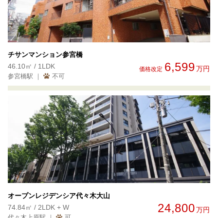
チサンマンション参宮橋
6,599
46.10㎡ / 1LDK
万円
価格改定
参宮橋駅 ｜
不可
オープンレジデンシア代々木大山
24,800
74.84㎡ / 2LDK + W
万円
代々木上原駅 ｜
可