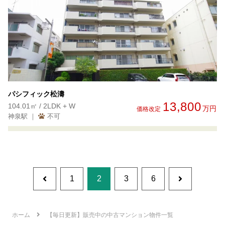
パシフィック松濤
13,800
104.01㎡ / 2LDK + W
万円
価格改定
神泉駅 ｜
不可
前
1
2
3
6
次
へ
へ
ホーム
【毎日更新】販売中の中古マンション物件一覧