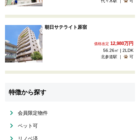
代々木駅 ｜
可
朝日サテライト原宿
12,980
万円
価格改定
56.26㎡ | 2LDK
北参道駅 ｜
可
特徴から探す
会員限定物件
ペット可
リノベ済