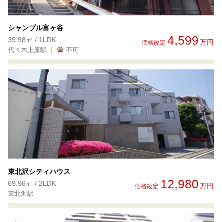
シャンブル富ヶ谷
4,599
39.98㎡ / 1LDK
万円
価格改定
代々木上原駅 ｜
不可
東北沢シティハウス
12,980
69.96㎡ / 2LDK
万円
価格改定
東北沢駅