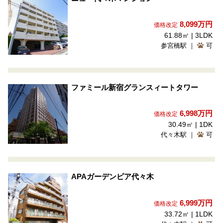
8,099
万円
価格改定
61.88㎡ | 3LDK
参宮橋駅 ｜
可
ファミール新宿グランスィートタワー
6,998
万円
価格改定
30.49㎡ | 1DK
代々木駅 ｜
可
APAガーデンピア代々木
6,999
万円
価格改定
33.72㎡ | 1LDK