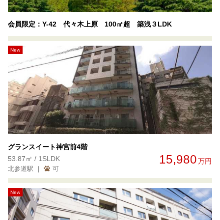
会員限定：Y-42 代々木上原 100㎡超 築浅３LDK
New
グランスイート神宮前4階
15,980
53.87㎡ / 1SLDK
万円
北参道駅 ｜
可
New