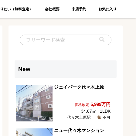
りたい（無料査定）
会社概要
来店予約
お気に入り
New
ジェイパーク代々木上原
5,999
万円
価格改定
34.87㎡ | 1LDK
代々木上原駅 ｜
不可
ニュー代々木マンション