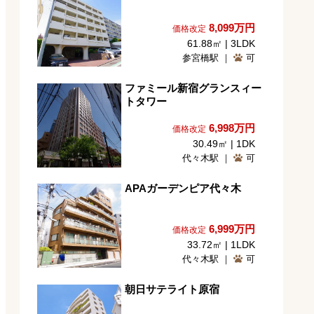
8,099
万円
価格改定
61.88㎡ | 3LDK
参宮橋駅 ｜
可
ファミール新宿グランスィー
トタワー
6,998
万円
価格改定
30.49㎡ | 1DK
代々木駅 ｜
可
APAガーデンピア代々木
6,999
万円
価格改定
33.72㎡ | 1LDK
代々木駅 ｜
可
朝日サテライト原宿